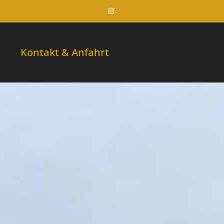
Kontakt & Anfahrt