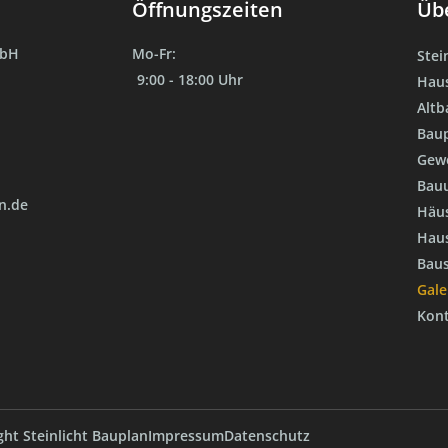
Öffnungszeiten
Übe
mbH
Mo-Fr:
Stei
9:00 - 18:00 Uhr
Hau
Altb
Bau
Gew
Bau
n.de
Häu
Haus
Baus
Gale
Kon
ht Steinlicht Bauplan
Impressum
Datenschutz