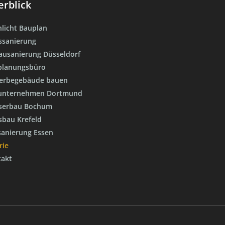
rblick
nlicht Bauplan
ssanierung
ausanierung Düsseldorf
planungsbüro
erbegebäude bauen
unternehmen Dortmund
serbau Bochum
bau Krefeld
anierung Essen
rie
takt