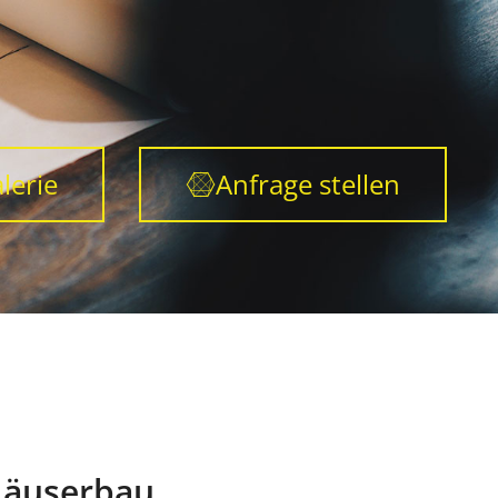
lerie
Anfrage stellen
äuserbau