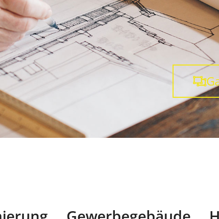
Ga
nierung
Gewerbegebäude
H